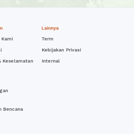
an
Lainnya
 Kami
Term
i
Kebijakan Privasi
& Keselamatan
Internal
gan
n Bencana